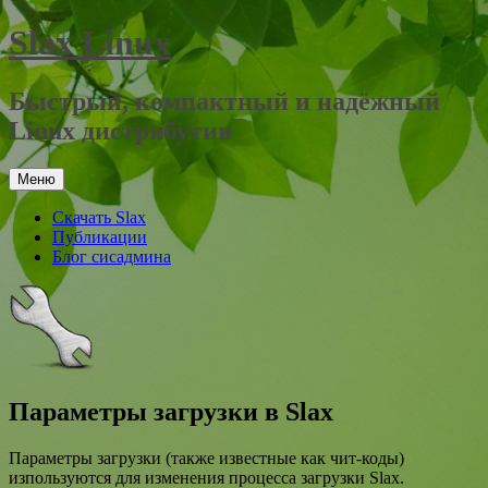
Перейти
Slax Linux
к
содержимому
Быстрый, компактный и надёжный
Linux дистрибутив
Меню
Скачать Slax
Публикации
Блог сисадмина
Параметры загрузки в Slax
Параметры загрузки (также известные как чит-коды)
изпользуются для изменения процесса загрузки Slax.