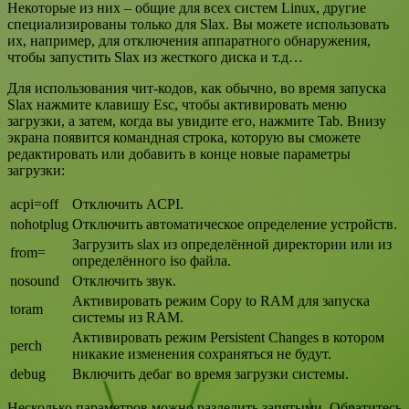
Некоторые из них – общие для всех систем Linux, другие
специализированы только для Slax. Вы можете использовать
их, например, для отключения аппаратного обнаружения,
чтобы запустить Slax из жесткого диска и т.д…
Для использования чит-кодов, как обычно, во время запуска
Slax нажмите клавишу Esc, чтобы активировать меню
загрузки, а затем, когда вы увидите его, нажмите Tab. Внизу
экрана появится командная строка, которую вы сможете
редактировать или добавить в конце новые параметры
загрузки:
acpi=off
Отключить ACPI.
nohotplug
Отключить автоматическое определение устройств.
Загрузить slax из определённой директории или из
from=
определённого iso файла.
nosound
Отключить звук.
Активировать режим Copy to RAM для запуска
toram
системы из RAM.
Активировать режим Persistent Changes в котором
perch
никакие изменения сохраняться не будут.
debug
Включить дебаг во время загрузки системы.
Несколько параметров можно разделить запятыми. Обратитесь