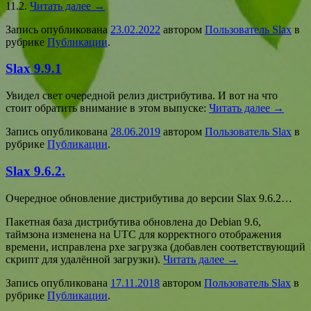
11.2.
Читать далее
→
Запись опубликована
23.02.2022
автором
Пользователь Slax
в
рубрике
Публикации
.
Slax 9.9.1
Увидел свет очередной релиз дистрибутива. И вот на что
стоит обратить внимание в этом выпуске:
Читать далее
→
Запись опубликована
28.06.2019
автором
Пользователь Slax
в
рубрике
Публикации
.
Slax 9.6.2.
Очередное обновление дистрибутива до версии Slax 9.6.2…
Пакетная база дистрибутива обновлена до Debian 9.6,
таймзона изменена на UTC для корректного отображения
времени, исправлена pxe загрузка (добавлен соответствующий
скрипт для удалённой загрузки).
Читать далее
→
Запись опубликована
17.11.2018
автором
Пользователь Slax
в
рубрике
Публикации
.