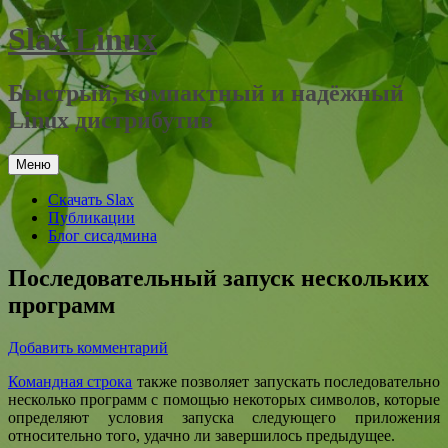
Перейти
Slax Linux
к
содержимому
Быстрый, компактный и надёжный
Linux дистрибутив
Меню
Скачать Slax
Публикации
Блог сисадмина
Последовательный запуск нескольких
программ
Добавить комментарий
Командная строка
также позволяет запускать последовательно
несколько программ с помощью некоторых символов, которые
определяют условия запуска следующего приложения
относительно того, удачно ли завершилось предыдущее.