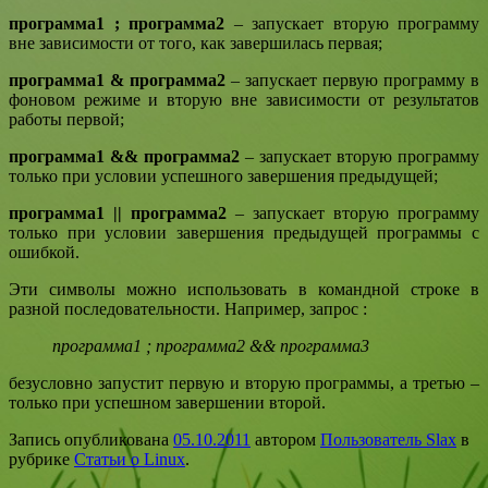
программа1 ; программа2
– запускает вторую программу
вне зависимости от того, как завершилась первая;
программа1 & программа2
– запускает первую программу в
фоновом режиме и вторую вне зависимости от результатов
работы первой;
программа1 && программа2
– запускает вторую программу
только при условии успешного завершения предыдущей;
программа1 || программа2
– запускает вторую программу
только при условии завершения предыдущей программы с
ошибкой.
Эти символы можно использовать в командной строке в
разной последовательности. Например, запрос :
программа1 ; программа2 && программа3
безусловно запустит первую и вторую программы, а третью –
только при успешном завершении второй.
Запись опубликована
05.10.2011
автором
Пользователь Slax
в
рубрике
Статьи о Linux
.