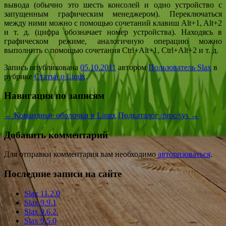
вывода (обычно это шесть консолей и одно устройство с
запущенным графическим менеджером). Переключаться
между ними можно с помощью сочетаний клавиш Alt+1, Alt+2
и т. д. (цифра обозначает номер устройства). Находясь в
графическом режиме, аналогичную операцию можно
выполнить с помощью сочетания Ctrl+Alt+1, Ctrl+Alt+2 и т. д.
Запись опубликована
05.10.2011
автором
Пользователь Slax
в
рубрике
Статьи о Linux
.
Навигация по записям
←
Командные оболочки в Linux
Подкаталог /proc/sys
→
Добавить комментарий
Для отправки комментария вам необходимо
авторизоваться
.
Последние записи на сайте
Slax 11.2.0
Slax 9.9.1
Slax 9.6.2.
Slax 9.5.0