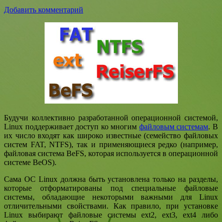
Добавить комментарий
Будучи коллективно разработанной операционной системой,
Linux поддерживает доступ ко многим
файловым системам
. В
их число входят как широко известные (семейство файловых
систем FAT, NTFS), так и применяющиеся редко (например,
файловая система BeFS, которая используется в операционной
системе BeOS).
Сама ОС Linux должна быть установлена только на разделы,
которые отформатированы под специальные файловые
системы, обладающие некоторыми важными для Linux
отличительными свойствами. Как правило, при установке
Linux выбирают файловые системы ext2, ext3, ext4 либо